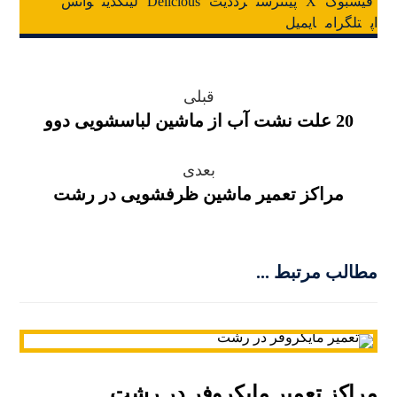
فیسبوک
X
پینترست
رددیت
Delicious
لینکدین
واتس
اپ
تلگرام
ایمیل
قبلی
20 علت نشت آب از ماشین لباسشویی دوو
بعدی
مراکز تعمیر ماشین ظرفشویی در رشت
مطالب مرتبط ...
مراکز تعمیر مایکروفر در رشت